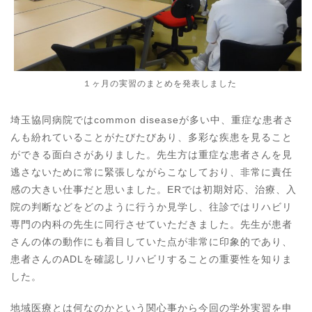
１ヶ月の実習のまとめを発表しました
埼玉協同病院ではcommon diseaseが多い中、重症な患者さ
んも紛れていることがたびたびあり、多彩な疾患を見ること
ができる面白さがありました。先生方は重症な患者さんを見
逃さないために常に緊張しながらこなしており、非常に責任
感の大きい仕事だと思いました。ERでは初期対応、治療、入
院の判断などをどのように行うか見学し、往診ではリハビリ
専門の内科の先生に同行させていただきました。先生が患者
さんの体の動作にも着目していた点が非常に印象的であり、
患者さんのADLを確認しリハビリすることの重要性を知りま
した。
地域医療とは何なのかという関心事から今回の学外実習を申