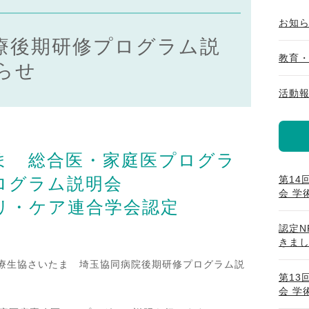
お知
庭医療後期研修プログラム説
教育
らせ
活動
ま 総合医・家庭医プログラ
ログラム説明会
第14
会 学術
リ・ケア連合学会認定
認定N
きま
 医療生協さいたま 埼玉協同病院後期研修プログラム説
第13
会 学術